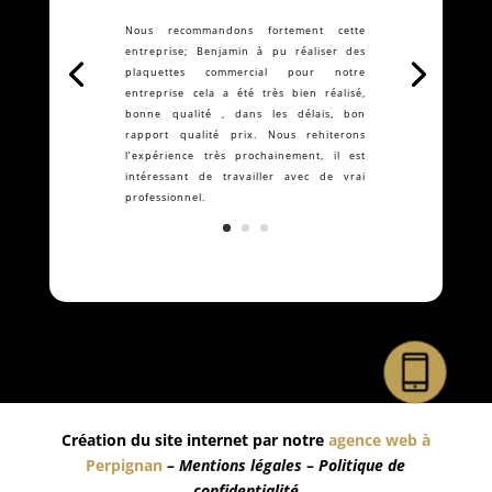
Nous recommandons fortement cette
entreprise; Benjamin à pu réaliser des
plaquettes commercial pour notre
entreprise cela a été très bien réalisé,
bonne qualité , dans les délais, bon
rapport qualité prix. Nous rehiterons
l’expérience très prochainement, il est
intéressant de travailler avec de vrai
professionnel.
Création du site internet par notre
agence web à
Perpignan
–
Mentions légales
–
Politique de
confidentialité